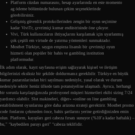
Platform cüzdan numarasını, hesap ayarlarında en este momento
ag ödeme bölümünde bulunan çekim seçeneklerinde
görebilirsiniz.
Gelişmiş güvenlik protokollerinden zengin bir oyun seçimine
kadar ViviTr, çevrimiçi kumar endüstrisinde öne çıkıyor.
Vivi, Türk kullanıcıların ihtiyaçlarını karşılamak için uyarlanmış
çok çeşitli em virtude de yatırma yöntemleri sunmaktadır.
Mostbet Türkiye, saygın empieza lisanslı bir çevrimiçi oyun
hizmeti olan popüler bir bahis ve gambling institution
platformudur.
İlk adım olarak, kayıt sayfasına erişim sağlayarak kişisel ve iletişim
bilgilerinizi eksiksiz bir şekilde doldurmanız gereklidir. Türkiye en büyük
kumar pazarınlarindan biri sayılması nedeniyle, yasal olarak ve durum
nedeniyle sektör henüz ülkede tam potansiyeline ulaşmadı. Ayrıca, herhangi
bir sorunla karşılaştığınızda profesyonel müşteri hizmetleri ekibi sizing 7/24
yardımcı olabilir. Slot makineleri, diğer» «online on line gambling
establishment oyunlarına göre daha arizona strateji gerektirir. Mostbet promo
code fonlarını çekmeden önce, bahis şartlarını yerine getirdiğinizden emin
olun. Platform, kayıpları geri cabeza fırsatı sunuyor (%10’a kadar haftalık) –
bu,” “kaybedilen parayı geri” “cabeza teklifidir.