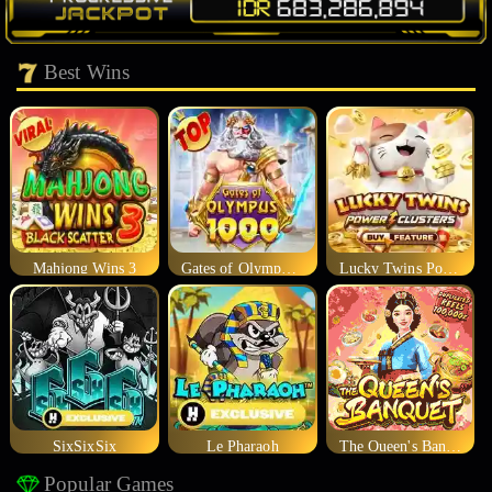
Best Wins
Mahjong Wins 3
Gates of Olympus 1000
Lucky Twins Power Clusters
SixSixSix
Le Pharaoh
The Queen's Banquet
Popular Games