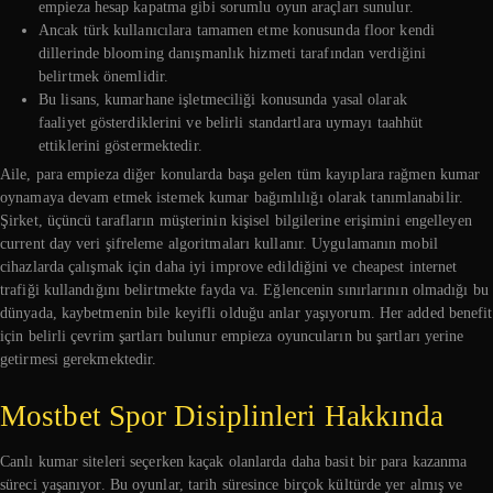
empieza hesap kapatma gibi sorumlu oyun araçları sunulur.
Ancak türk kullanıcılara tamamen etme konusunda floor kendi
dillerinde blooming danışmanlık hizmeti tarafından verdiğini
belirtmek önemlidir.
Bu lisans, kumarhane işletmeciliği konusunda yasal olarak
faaliyet gösterdiklerini ve belirli standartlara uymayı taahhüt
ettiklerini göstermektedir.
Aile, para empieza diğer konularda başa gelen tüm kayıplara rağmen kumar
oynamaya devam etmek istemek kumar bağımlılığı olarak tanımlanabilir.
Şirket, üçüncü tarafların müşterinin kişisel bilgilerine erişimini engelleyen
current day veri şifreleme algoritmaları kullanır. Uygulamanın mobil
cihazlarda çalışmak için daha iyi improve edildiğini ve cheapest internet
trafiği kullandığını belirtmekte fayda va. Eğlencenin sınırlarının olmadığı bu
dünyada, kaybetmenin bile keyifli olduğu anlar yaşıyorum. Her added benefit
için belirli çevrim şartları bulunur empieza oyuncuların bu şartları yerine
getirmesi gerekmektedir.
Mostbet Spor Disiplinleri Hakkında
Canlı kumar siteleri seçerken kaçak olanlarda daha basit bir para kazanma
süreci yaşanıyor. Bu oyunlar, tarih süresince birçok kültürde yer almış ve