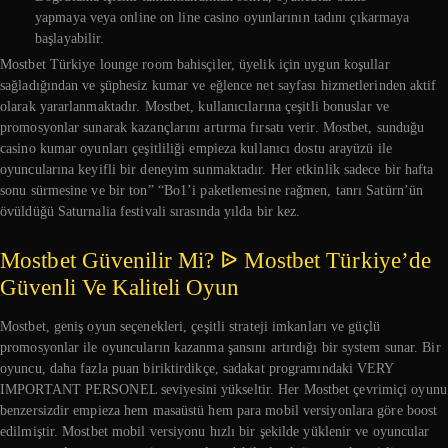
yapmaya veya online on line casino oyunlarının tadını çıkarmaya
başlayabilir.
Mostbet Türkiye lounge room bahisçiler, üyelik için uygun koşullar
sağladığından ve şüphesiz kumar ve eğlence net sayfası hizmetlerinden aktif
olarak yararlanmaktadır. Mostbet, kullanıcılarına çeşitli bonuslar ve
promosyonlar sunarak kazançlarını artırma fırsatı verir. Mostbet, sunduğu
casino kumar oyunları çeşitliliği empieza kullanıcı dostu arayüzü ile
oyuncularına keyifli bir deneyim sunmaktadır. Her etkinlik sadece bir hafta
sonu sürmesine ve bir ton” “Bo1’i paketlemesine rağmen, tanrı Satürn’ün
övüldüğü Saturnalia festivali sırasında yılda bir kez.
Mostbet Güvenilir Mi? ᐉ Mostbet Türkiye’de
Güvenli Ve Kaliteli Oyun
Mostbet, geniş oyun seçenekleri, çeşitli strateji imkanları ve güçlü
promosyonlar ile oyuncuların kazanma şansını artırdığı bir system sunar. Bir
oyuncu, daha fazla puan biriktirdikçe, sadakat programındaki VERY
IMPORTANT PERSONEL seviyesini yükseltir. Her Mostbet çevrimiçi oyunu
benzersizdir empieza hem masaüstü hem para mobil versiyonlara göre boost
edilmiştir. Mostbet mobil versiyonu hızlı bir şekilde yüklenir ve oyuncular