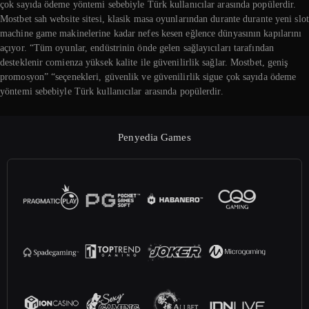
çok sayıda ödeme yöntemi sebebiyle Türk kullanıcılar arasında popülerdir.
Mostbet sah website sitesi, klasik masa oyunlarından durante durante yeni slot
machine game makinelerine kadar nefes kesen eğlence dünyasının kapılarını
açıyor. “Tüm oyunlar, endüstrinin önde gelen sağlayıcıları tarafından
desteklenir comienza yüksek kalite ile güvenilirlik sağlar. Mostbet, geniş
promosyon” “seçenekleri, güvenlik ve güvenilirlik sigue çok sayıda ödeme
yöntemi sebebiyle Türk kullanıcılar arasında popülerdir.
Penyedia Games