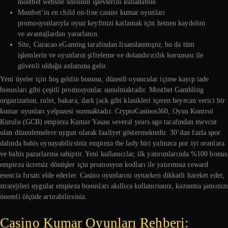
mostbet website sitesinin işlevlerini kullanabile.
Mostbet’in en child on-line casino kumar oyunları
promosyonlarıyla oyun keyfinizi katlamak için hemen kaydolun
ve avantajlardan yararlanın.
Site, Curacao eGaming tarafından lisanslanmıştır, bu da tüm
işlemlerin ve oyunların şifreleme ve dolandırıcılık koruması ile
güvenli olduğu anlamına gelir.
Yeni üyeler için hoş geldin bonusu, düzenli oyuncular içinse kayıp iade
bonusları gibi çeşitli promosyonlar sunulmaktadır. Mostbet Gambling
organization, rulet, bakara, dark jack gibi klasikleri içeren heyecan verici bir
kumar oyunları yelpazesi sunmaktadır. CryptoCasinos360, Oyun Kontrol
Kurulu (GCB) empieza Kumar Yasası several years ago tarafından mevcut
olan düzenlemelere uygun olarak faaliyet göstermektedir. 30’dan fazla spor
dalında bahis oynayabilirsiniz empieza the lady biri yalnızca por iyi oranlara
ve bahis pazarlarına sahiptir. Yeni kullanıcılar, ilk yatırımlarında %100 bonus
empieza ücretsiz dönüşler için promosyon kodları ile yatırımsız reward
esencia fırsatı elde ederler. Casino oyunlarını oynarken dikkatli hareket eder,
stratejileri uygular empieza bonusları akıllıca kullanırsanız, kazanma şansınız
önemli ölçüde artırabilirsiniz.
Casino Kumar Oyunları Rehberi: