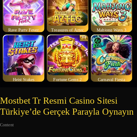
Rave Party Fever
Treasures of Aztec
Mahjong Ways 3
Heist Stakes
Fortune Gems 2
Carnaval Fiesta
Mostbet Tr Resmi Casino Sitesi
Türkiye’de Gerçek Parayla Oynayın
Content