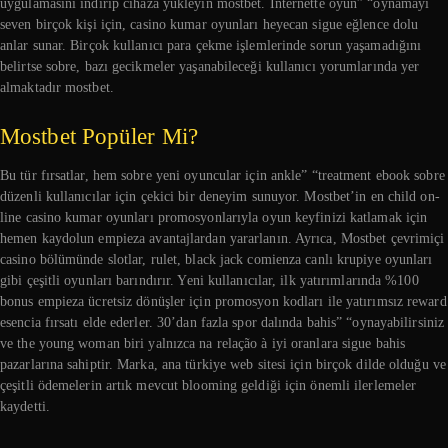
uygulamasını indirip cihaza yükleyin mostbet. İnternette oyun” “oynamayı
seven birçok kişi için, casino kumar oyunları heyecan sigue eğlence dolu
anlar sunar. Birçok kullanıcı para çekme işlemlerinde sorun yaşamadığını
belirtse sobre, bazı gecikmeler yaşanabileceği kullanıcı yorumlarında yer
almaktadır mostbet.
Mostbet Popüler Mi?
Bu tür fırsatlar, hem sobre yeni oyuncular için ankle” “treatment ebook sobre
düzenli kullanıcılar için çekici bir deneyim sunuyor. Mostbet’in en child on-
line casino kumar oyunları promosyonlarıyla oyun keyfinizi katlamak için
hemen kaydolun empieza avantajlardan yararlanın. Ayrıca, Mostbet çevrimiçi
casino bölümünde slotlar, rulet, black jack comienza canlı krupiye oyunları
gibi çeşitli oyunları barındırır. Yeni kullanıcılar, ilk yatırımlarında %100
bonus empieza ücretsiz dönüşler için promosyon kodları ile yatırımsız reward
esencia fırsatı elde ederler. 30’dan fazla spor dalında bahis” “oynayabilirsiniz
ve the young woman biri yalnızca na relação à iyi oranlara sigue bahis
pazarlarına sahiptir. Marka, ana türkiye web sitesi için birçok dilde olduğu ve
çeşitli ödemelerin artık mevcut blooming geldiği için önemli ilerlemeler
kaydetti.