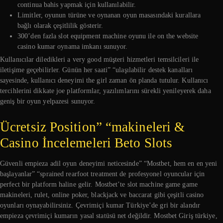
continua bahis yapmak için kullanılabilir.
Limitler, oyunun türüne ve oynanan oyun masasındaki kurallara
bağlı olarak çeşitlilik gösterir.
300’den fazla slot equipment machine oyunu ile on the website
casino kumar oynama imkanı sunuyor.
Kullanıcılar diledikleri a very good müşteri hizmetleri temsilcileri ile
iletişime geçebilirler. Günün her saati” “ulaşılabilir destek kanalları
sayesinde, kullanıcı deneyimi the girl zaman ön planda tutulur. Kullanıcı
tercihlerini dikkate joe platformlar, yazılımlarını sürekli yenileyerek daha
geniş bir oyun yelpazesi sunuyor.
Ücretsiz Position” “makineleri &
Casino İncelemeleri Beto Slots
Güvenli empieza adil oyun deneyimi neticesinde” “Mostbet, hem en en yeni
başlayanlar” “sprained rearfoot treatment de profesyonel oyuncular için
perfect bir platform haline gelir. Mostbet’te slot machine game game
makineleri, rulet, online poker, blackjack ve baccarat gibi çeşitli casino
oyunları oynayabilirsiniz. Çevrimiçi kumar Türkiye’de gri bir alandır
empieza çevrimiçi kumarın yasal statüsü net değildir. Mostbet Giriş türkiye,