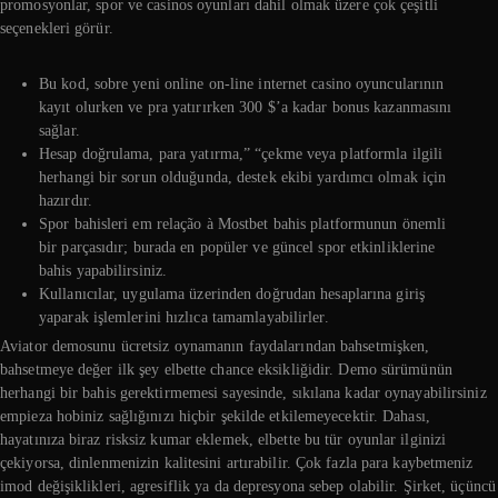
promosyonlar, spor ve casinos oyunları dahil olmak üzere çok çeşitli
seçenekleri görür.
Bu kod, sobre yeni online on-line internet casino oyuncularının
kayıt olurken ve pra yatırırken 300 $’a kadar bonus kazanmasını
sağlar.
Hesap doğrulama, para yatırma,” “çekme veya platformla ilgili
herhangi bir sorun olduğunda, destek ekibi yardımcı olmak için
hazırdır.
Spor bahisleri em relação à Mostbet bahis platformunun önemli
bir parçasıdır; burada en popüler ve güncel spor etkinliklerine
bahis yapabilirsiniz.
Kullanıcılar, uygulama üzerinden doğrudan hesaplarına giriş
yaparak işlemlerini hızlıca tamamlayabilirler.
Aviator demosunu ücretsiz oynamanın faydalarından bahsetmişken,
bahsetmeye değer ilk şey elbette chance eksikliğidir. Demo sürümünün
herhangi bir bahis gerektirmemesi sayesinde, sıkılana kadar oynayabilirsiniz
empieza hobiniz sağlığınızı hiçbir şekilde etkilemeyecektir. Dahası,
hayatınıza biraz risksiz kumar eklemek, elbette bu tür oyunlar ilginizi
çekiyorsa, dinlenmenizin kalitesini artırabilir. Çok fazla para kaybetmeniz
imod değişiklikleri, agresiflik ya da depresyona sebep olabilir. Şirket, üçüncü